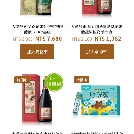
大漢酵素 V52蔬果維他植物醱
大漢酵素 刺五加冬蟲夏草菌絲
酵液 6+1特惠組
體蔬果植物醱酵液
原
目
原
目
NT$
7,680
NT$
1,962
NT$
8,960
NT$
2,180
始
前
始
前
價
價
價
價
加入購物車
加入購物車
格：
格：
格：
格：
NT$ 8,960。
NT$ 7,680。
NT$ 2,180。
NT$ 
特價中
特價中
大漢酵素 刺五加冬蟲夏草菌絲
大漢酵素 好舒敏EX超酵益生菌