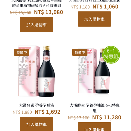
原
目
NT$
1,060
體蔬果植物醱酵液 6+1特惠組
NT$
1,180
原
目
始
前
NT$
13,080
NT$
15,260
始
前
價
價
加入購物車
價
價
格：
格：
加入購物車
格：
格：
NT$ 1,180。
NT$ 
NT$ 15,260。
NT$ 13,080。
特價中
特價中
大漢酵素 孕養孕補液
大漢酵素 孕養孕補液 6+1特惠
原
目
NT$
1,692
組
NT$
1,880
始
前
原
目
NT$
11,280
NT$
13,160
價
價
始
前
加入購物車
格：
格：
價
價
加入購物車