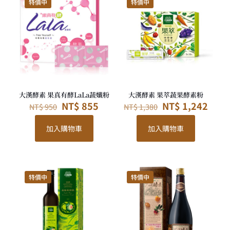
特價中
特價中
大漢酵素 果真有酵LaLa蔬孅粉
大漢酵素 果萃蔬果酵素粉
原
目
原
目
NT$
855
NT$
1,242
NT$
950
NT$
1,380
始
前
始
前
價
價
價
價
加入購物車
加入購物車
格：
格：
格：
格：
NT$ 950。
NT$ 855。
NT$ 1,380。
NT$ 
特價中
特價中