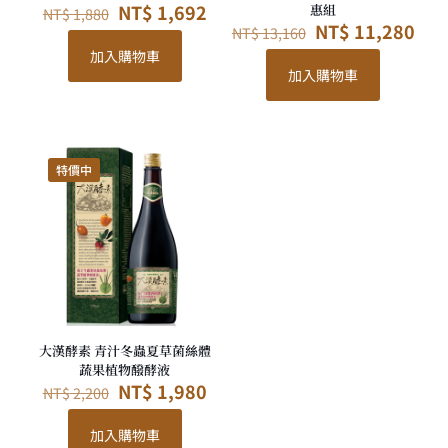
原
目
NT$
1,692
惠組
NT$
1,880
始
前
原
目
NT$
11,280
NT$
13,160
價
價
始
前
加入購物車
格：
格：
價
價
加入購物車
NT$ 1,880。
NT$ 1,692。
格：
格
NT$ 13,160。
NT$
特價中
大漢酵素 青汁冬蟲夏草菌絲體
蔬果植物醱酵液
原
目
NT$
1,980
NT$
2,200
始
前
價
價
加入購物車
格：
格：