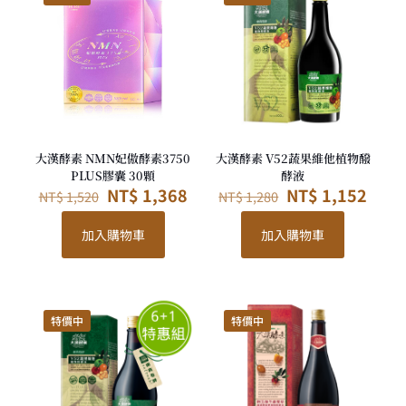
大漢酵素 NMN妃傲酵素3750
大漢酵素 V52蔬果維他植物醱
PLUS膠囊 30顆
酵液
原
目
原
目
NT$
1,368
NT$
1,152
NT$
1,520
NT$
1,280
始
前
始
前
價
價
價
價
加入購物車
加入購物車
格：
格：
格：
格：
NT$ 1,520。
NT$ 1,368。
NT$ 1,280。
NT$ 
特價中
特價中