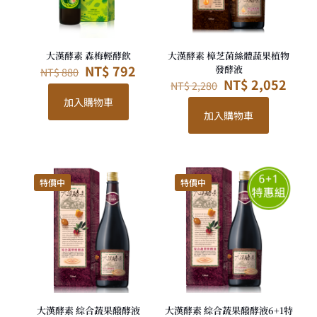
大漢酵素 森梅輕酵飲
大漢酵素 樟芝菌絲體蔬果植物
原
目
NT$
792
發酵液
NT$
880
始
前
原
目
NT$
2,052
NT$
2,280
價
價
始
前
加入購物車
格：
格：
價
價
加入購物車
NT$ 880。
NT$ 792。
格：
格：
NT$ 2,280。
NT$ 
特價中
特價中
大漢酵素 綜合蔬果醱酵液
大漢酵素 綜合蔬果醱酵液6+1特