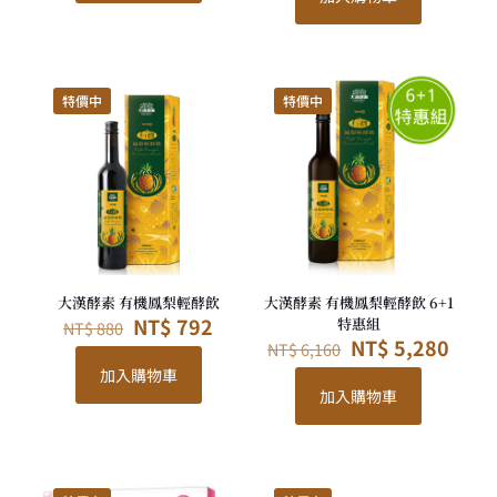
NT$ 1,880。
NT$ 1,692。
格：
格
NT$ 13,160。
NT$
特價中
特價中
大漢酵素 有機鳳梨輕酵飲
大漢酵素 有機鳳梨輕酵飲 6+1
原
目
NT$
792
特惠組
NT$
880
始
前
原
目
NT$
5,280
NT$
6,160
價
價
始
前
加入購物車
格：
格：
價
價
加入購物車
NT$ 880。
NT$ 792。
格：
格：
NT$ 6,160。
NT$ 