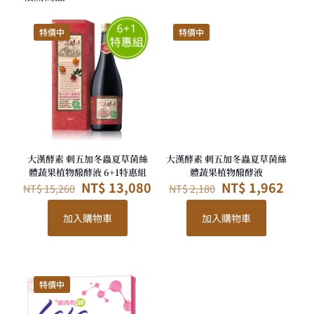
特價中
特價中
大漢酵素 刺五加冬蟲夏草菌絲
大漢酵素 刺五加冬蟲夏草菌絲
體蔬果植物醱酵液 6+1特惠組
體蔬果植物醱酵液
原
目
原
目
NT$
13,080
NT$
1,962
NT$
15,260
NT$
2,180
始
前
始
前
價
價
價
價
加入購物車
加入購物車
格：
格：
格：
格：
NT$ 15,260。
NT$ 13,080。
NT$ 2,180。
NT$ 
特價中