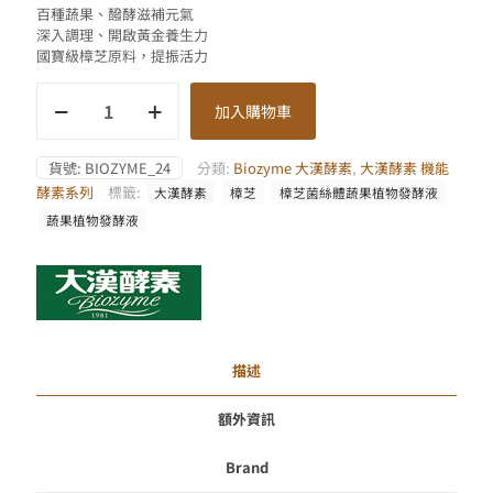
百種蔬果、醱酵滋補元氣
價
價
深入調理、開啟黃金養生力
格：
格：
國寶級樟芝原料，提振活力
NT$ 2,280。
NT$ 2,05
大
加入購物車
漢
酵
素
貨號:
BIOZYME_24
分類:
Biozyme 大漢酵素
,
大漢酵素 機能
樟
酵素系列
標籤:
大漢酵素
樟芝
樟芝菌絲體蔬果植物發酵液
芝
菌
蔬果植物發酵液
絲
體
蔬
果
植
物
發
描述
酵
液
額外資訊
數
量
Brand