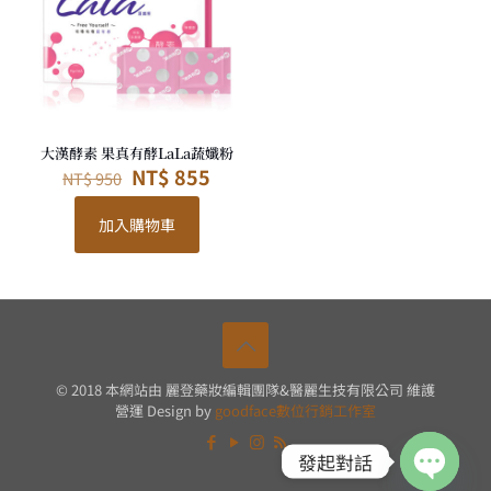
大漢酵素 果真有酵LaLa蔬孅粉
原
目
NT$
855
NT$
950
始
前
價
價
加入購物車
格：
格：
NT$ 950。
NT$ 855。
© 2018 本網站由 麗登藥妝編輯團隊&醫麗生技有限公司 維護
營運 Design by
goodface數位行銷工作室
發起對話