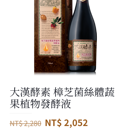
大漢酵素 樟芝菌絲體蔬
果植物發酵液
原
目
NT$
2,052
NT$
2,280
始
前