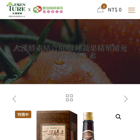
0
NT$ 0
大漢酵素結合80餘種蔬果精華補充
一日所需維生素
特價中