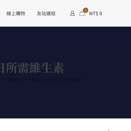
0
線上購物
友站連結
NT$ 0
日所需維生素
大漢酵素 青汁冬蟲夏草菌絲體蔬果植物醱酵液