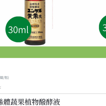
錠/包)
止
絲體蔬果植物醱酵液