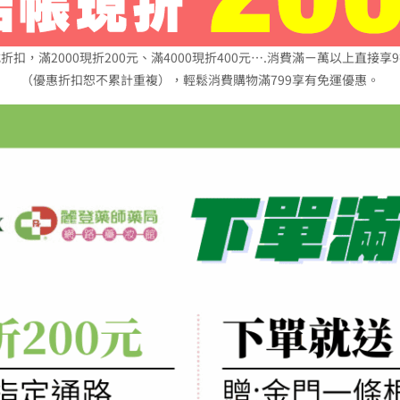
折扣，滿2000現折200元、滿4000現折400元….消費滿ㄧ萬以上直接享
（優惠折扣恕不累計重複），輕鬆消費購物滿799享有免運優惠。