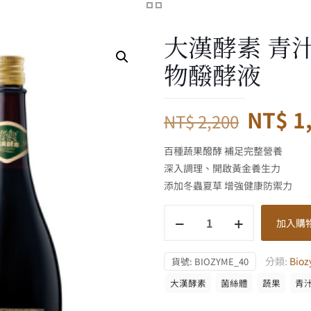
大漢酵素 青
物醱酵液
原
NT$
1
NT$
2,200
始
百種蔬果醱酵 補足完整營養
價
深入調理、開啟黃金養生力
格：
添加冬蟲夏草 增強健康防禦力
NT$ 2
大
加入購
漢
酵
分類:
Bio
貨號:
BIOZYME_40
素
青
大漢酵素
菌絲體
蔬果
青
汁