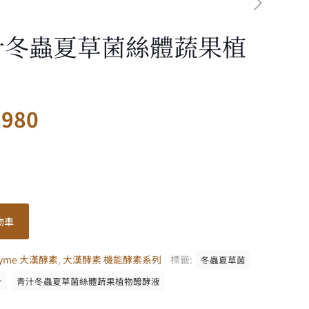
汁冬蟲夏草菌絲體蔬果植
目
,980
前
價
格：
,200。
NT$ 1,980。
物車
zyme 大漢酵素
,
大漢酵素 機能酵素系列
標籤:
冬蟲夏草菌
汁
青汁冬蟲夏草菌絲體蔬果植物醱酵液