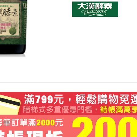
冬
蟲
夏
草
菌
絲
體
蔬
果
植
物
醱
酵
液
數
量