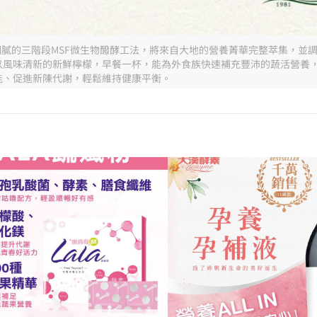
以細膩的三階段MSF微生物醱酵工法，將來自大地的營養菁華完整萃集，並
以風味清新的新鮮檸檬，早餐一杯，能為外食族快速補充豐沛的蔬活營養
能、促進新陳代謝，輕鬆維持健康平衡。