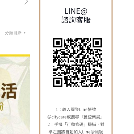
LINE@
諮詢客服
分類目錄
1：輪入麗登Line帳號
＠citycare或搜尋『麗登藥局』
2：手機「行動條碼」掃描，對
準左圖將自動加入Line＠帳號