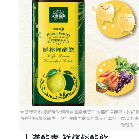
大漢酵素 鮮檸輕酵飲 嚴選台灣產地契作29種鮮採蔬果，以
多酚的綠茶萃取物，與加強體內環保的異麥芽寡糖，佐以風味
好機能、
大漢酵素 鮮檸輕酵飲