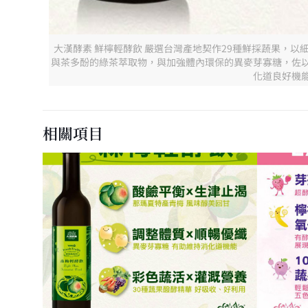
大漢酵素 鮮檸輕酵飲 嚴選台灣產地契作29種鮮採蔬果，
與茶多酚的綠茶萃取物，與加強體內環保的異麥芽寡糖，佐
化道良好機
相關項目