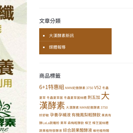
文章分類
大漢酵素新訊
媒體報導
商品標籤
6+1特惠組
V52
NMN妃傲酵素 3750
冬蟲
大
刺五加
夏草
冬蟲夏草菌
冬蟲夏草菌絲體
漢酵素
大漢酵素 NMN妃傲酵素 3750
孕養孕補液
有機鳳梨輕酵飲
好舒敏
果真有
酵LaLa蔬孅粉
果萃
森梅輕酵飲
樟芝
樟芝菌絲體
綜合蔬果醱酵液
蔬果植物發酵液
維他植物醱