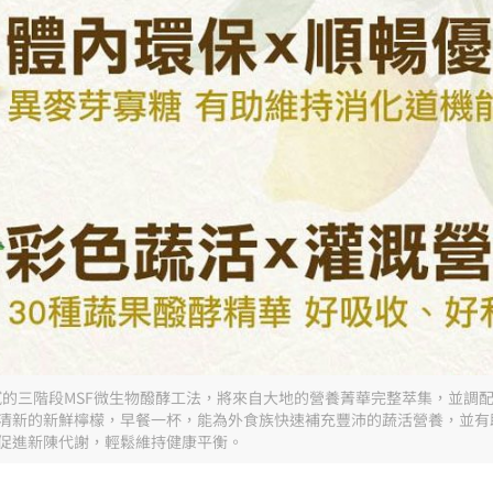
細膩的三階段MSF微生物醱酵工法，將來自大地的營養菁華完整萃集，並調
清新的新鮮檸檬，早餐一杯，能為外食族快速補充豐沛的蔬活營養，並有
促進新陳代謝，輕鬆維持健康平衡。