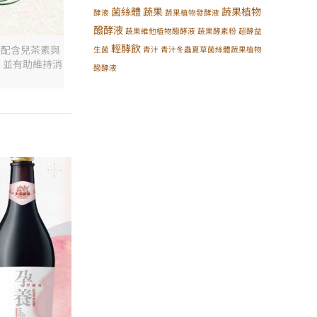
菌絲體
蔬果
蔬果植物
酵液
蔬果植物發酵液
醱酵液
蔬果維他植物醱酵液
蔬果酵素粉
超酵益
輕酵飲
調配含兒茶素與
生菌
青汁
青汁冬蟲夏草菌絲體蔬果植物
，並有助維持消
醱酵液