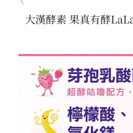
大漢酵素 果真有酵LaL