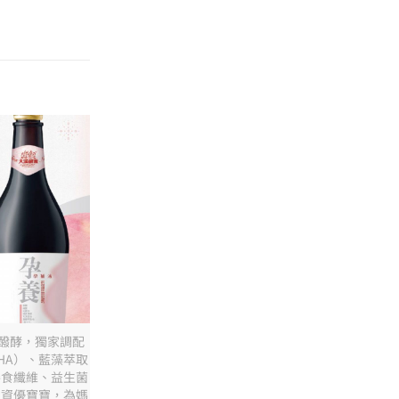
層醱酵，獨家調配
HA）、藍藻萃取
膳食纖維、益生菌
定資優寶寶，為媽