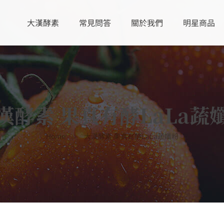
大漢酵素
常見問答
關於我們
明星商品
漢酵素 果真有酵LaLa蔬
Home
大漢酵素 果真有酵LaLa蔬孅粉