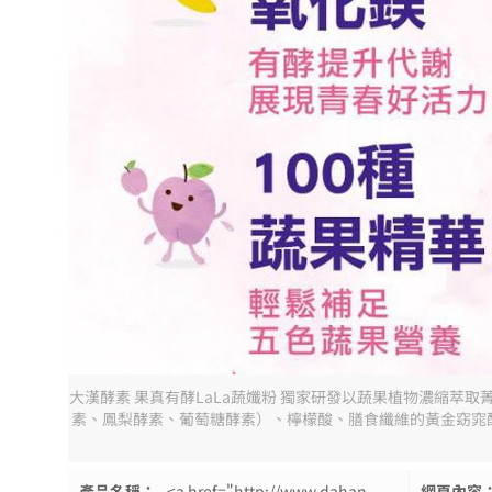
大漢酵素 果真有酵LaLa蔬孅粉 獨家研發以蔬果植物濃縮萃取菁
素、鳳梨酵素、葡萄糖酵素）、檸檬酸、膳食纖維的黃金窈窕配
產品名稱：
<a href="http://www.dahan-
網頁內容