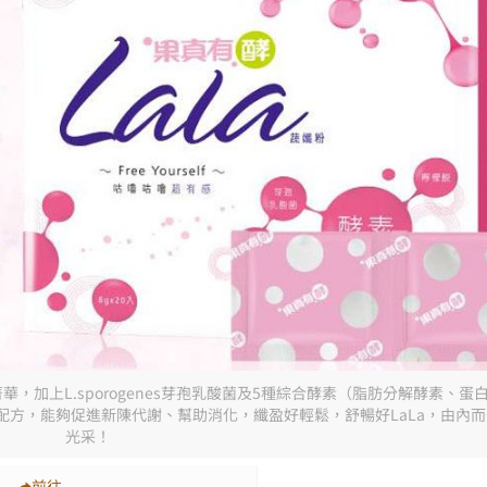
華，加上L.sporogenes芽孢乳酸菌及5種綜合酵素（脂肪分解酵素、
方，能夠促進新陳代謝、幫助消化，纖盈好輕鬆，舒暢好LaLa，由內
光采！
：
前往