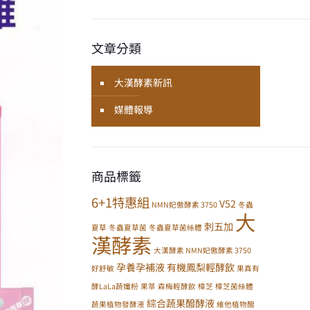
文章分類
大漢酵素新訊
媒體報導
商品標籤
6+1特惠組
V52
NMN妃傲酵素 3750
冬蟲
大
刺五加
夏草
冬蟲夏草菌
冬蟲夏草菌絲體
漢酵素
大漢酵素 NMN妃傲酵素 3750
孕養孕補液
有機鳳梨輕酵飲
好舒敏
果真有
酵LaLa蔬孅粉
果萃
森梅輕酵飲
樟芝
樟芝菌絲體
綜合蔬果醱酵液
蔬果植物發酵液
維他植物醱