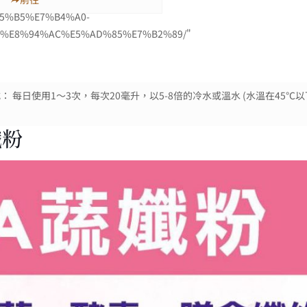
85%B5%E7%B4%A0-
a%E8%94%AC%E5%AD%85%E7%B2%89/"
式： 每日使用1～3次，每次20毫升，以5-8倍的冷水或溫水 (水溫在45℃
孅粉