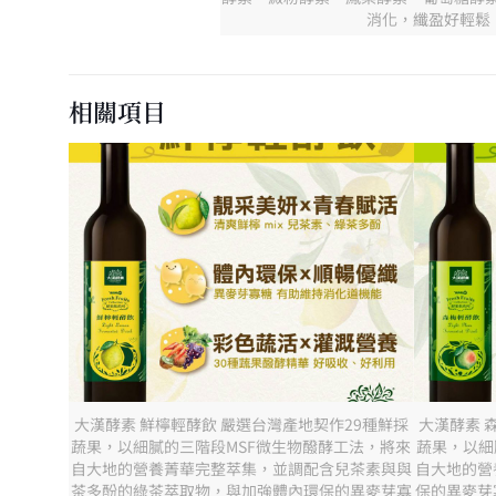
消化，纖盈好輕鬆
相關項目
大漢酵素 鮮檸輕酵飲 嚴選台灣產地契作29種鮮採
大漢酵素 
蔬果，以細膩的三階段MSF微生物醱酵工法，將來
蔬果，以細
自大地的營養菁華完整萃集，並調配含兒茶素與與
自大地的營
茶多酚的綠茶萃取物，與加強體內環保的異麥芽寡
保的異麥芽