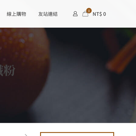
0
線上購物
友站連結
NT$ 0
孅粉