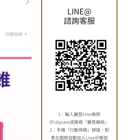
LINE@
諮詢客服
分類目錄
1：輪入麗登Line帳號
＠citycare或搜尋『麗登藥局』
2：手機「行動條碼」掃描，對
準左圖將自動加入Line＠帳號