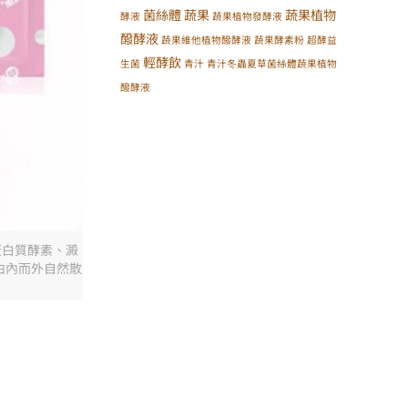
菌絲體
蔬果
蔬果植物
酵液
蔬果植物發酵液
醱酵液
蔬果維他植物醱酵液
蔬果酵素粉
超酵益
輕酵飲
生菌
青汁
青汁冬蟲夏草菌絲體蔬果植物
醱酵液
、蛋白質酵素、澱
由內而外自然散