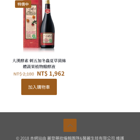
特價中
大漢酵素 刺五加冬蟲夏草菌絲
體蔬果植物醱酵液
原
目
NT$
1,962
NT$
2,180
始
前
價
價
加入購物車
格：
格：
NT$ 2,180。
NT$ 1,962。
© 2018 本網站由 麗登藥妝編輯團隊&醫麗生技有限公司 維護